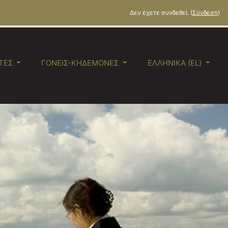
Δεν έχετε συνδεθεί. (
Σύνδεση
)
ΤΈΣ
ΓΟΝΕΊΣ-ΚΗΔΕΜΌΝΕΣ
ΕΛΛΗΝΙΚΆ ‎(EL)‎