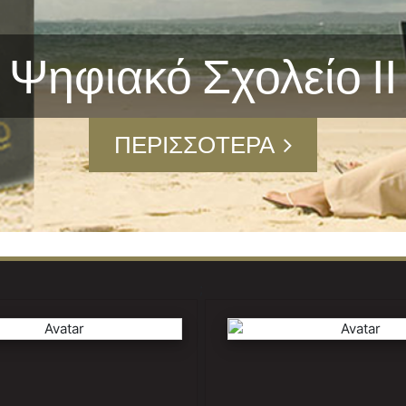
Ψηφιακό Σχολείο ΙΙ
ΠΕΡΙΣΣΌΤΕΡΑ
;
Τράπεζα Θεμάτων
Θέματα Εξετάσε
a.iep.edu.gr/public/subjects.php
https://apps1.minedu.gov.gr/efa