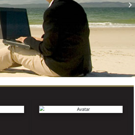
ων
www.study4exams.gr
rmoges/themata.php